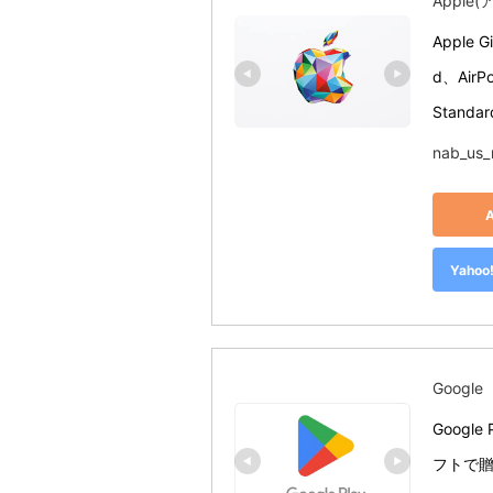
Apple
Apple 
d、Air
Standar
nab_us_
Yah
Google
Googl
フトで贈ろ