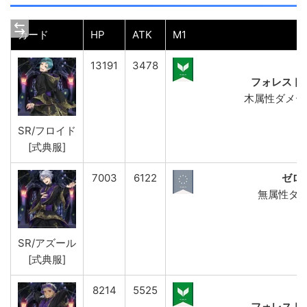
カード
HP
ATK
M1
13191
3478
フォレスト
木属性ダメージ
SR/フロイド
[式典服]
7003
6122
ゼロ
無属性ダメ
SR/アズール
[式典服]
8214
5525
フォレスト