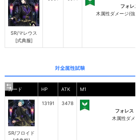
フォレス
木属性ダメージ(強)&AT
SR/マレウス
[式典服]
対全属性試験
カード
HP
ATK
M1
13191
3478
フォレスト
木属性ダメー
SR/フロイド