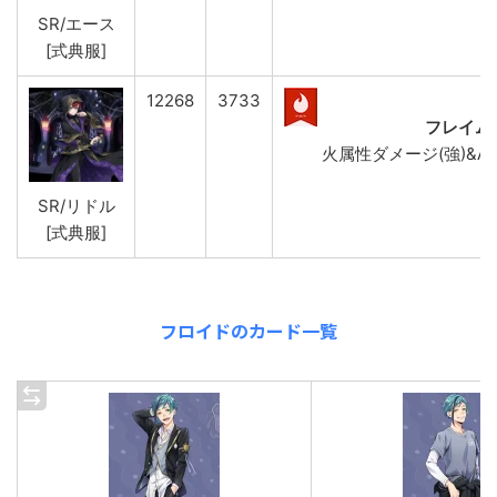
SR/エース
[式典服]
12268
3733
フレイム
火属性ダメージ(強)&ATK 
SR/リドル
[式典服]
フロイドのカード一覧