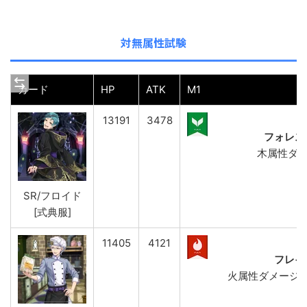
対無属性試験
カード
HP
ATK
M1
13191
3478
フォレス
木属性ダメ
SR/フロイド
[式典服]
11405
4121
フレイ
火属性ダメージ(強