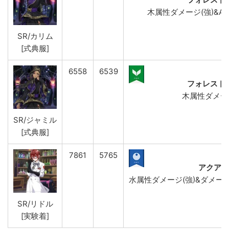
木属性ダメージ(強)&ATK 
SR/カリム
[式典服]
6558
6539
フォレスト
木属性ダメージ
SR/ジャミル
[式典服]
7861
5765
アクアウ
水属性ダメージ(強)&ダメージD
SR/リドル
[実験着]