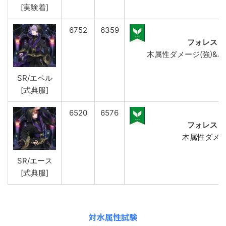
[実験着]
6752
6359
フォレスト
木属性ダメージ(強)&ATK 
SR/エペル
[式典服]
6520
6576
フォレスト
木属性ダメー
SR/エース
[式典服]
対水属性試験