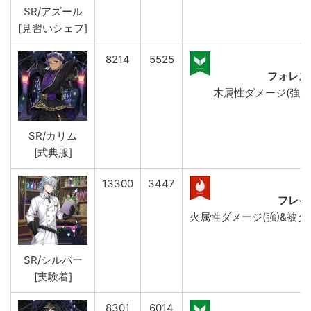
SR/アズール
[見習いシェフ]
8214
5525
フォレス
木属性ダメージ(強)&AT
SR/カリム
[式典服]
13300
3447
フレイ
火属性ダメージ(強)&被ダメー
SR/シルバー
[実験着]
8301
6014