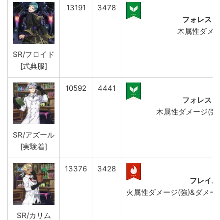
13191
3478
フォレスト
木属性ダメー
SR/フロイド
[式典服]
10592
4441
フォレスト
木属性ダメージ(強)
SR/アズール
[実験着]
13376
3428
フレイム
火属性ダメージ(強)&ダメージD
SR/カリム