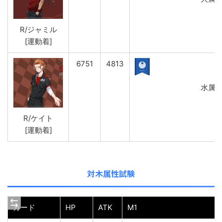
R/ジャミル
[運動着]
6751
4813
水属性
R/ケイト
[運動着]
対木属性試験
カード
HP
ATK
M1