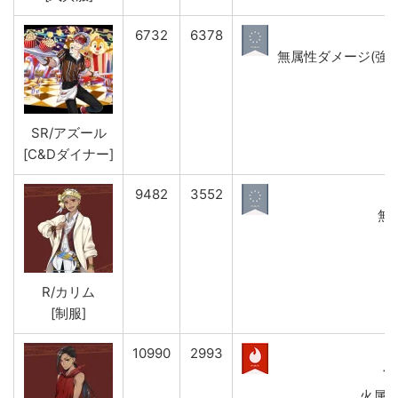
6732
6378
無属性ダメージ(強)&呪い
SR/アズール
[C&Dダイナー]
9482
3552
無
R/カリム
[制服]
10990
2993
フ
火属性