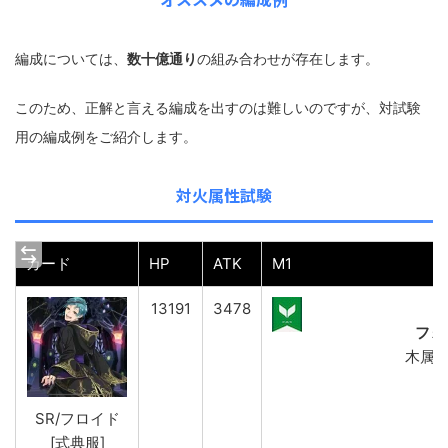
編成については、
数十億通り
の組み合わせが存在します。
このため、正解と言える編成を出すのは難しいのですが、対試験
用の編成例をご紹介します。
対火属性試験
カード
HP
ATK
M1
13191
3478
フォ
木属性
SR/フロイド
[式典服]