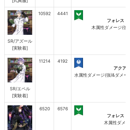
[式典服]
10592
4441
フォレスト
木属性ダメージ(強)&
SR/アズール
[実験着]
11214
4192
アクア
水属性ダメージ(強)&ダメージD
SR/エペル
[実験着]
6520
6576
フォレスト
木属性ダメー