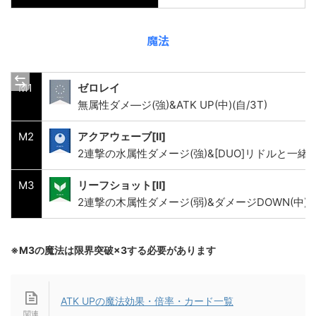
魔法
M1
ゼロレイ
無属性ダメ―ジ(強)&ATK UP(中)(自/3T)
M2
アクアウェーブ[Ⅱ]
2連撃の水属性ダメージ(強)&[DUO]リドルと一
M3
リーフショット[Ⅱ]
2連撃の木属性ダメージ(弱)&ダメージDOWN(中)(相
※M3の魔法は限界突破×3する必要があります
ATK UPの魔法効果・倍率・カード一覧