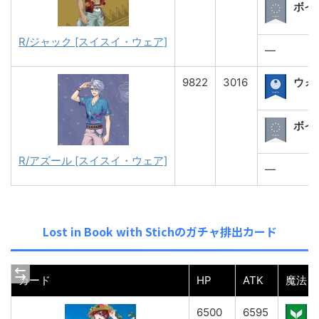
ボイ
R/ジャック [スイスイ・ウェア]
―
9822
3016
ウォ
ボイ
R/アズール [スイスイ・ウェア]
―
Lost in Book with Stichのガチャ排出カード
カード
HP
ATK
魔法
6500
6595