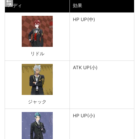
バディ
効果
HP UP(中)
リドル
ATK UP(小)
ジャック
HP UP(小)