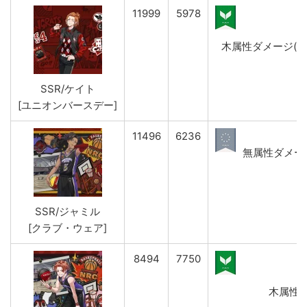
11999
5978
木属性ダメージ(強)&
SSR/ケイト
[ユニオンバースデー]
11496
6236
無属性ダメージ(
SSR/ジャミル
[クラブ・ウェア]
8494
7750
木属性ダメ