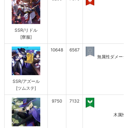
SSR/リドル
[寮服]
10648
6567
無属性ダメージ(強
SSR/アズール
[ツムステ]
9750
7132
木属性ダ