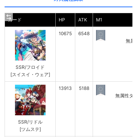
カード
HP
ATK
M1
10675
6548
無属性
SSR/フロイド
[スイスイ・ウェア]
13913
5188
無属性ダメー
SSR/リドル
[ツムステ]