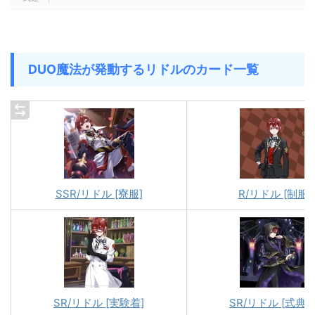
DUO魔法が発動するリドルのカード一覧
SSR/リドル [寮服]
R/リドル [制服]
SR/リドル [実験着]
SR/リドル [式典服