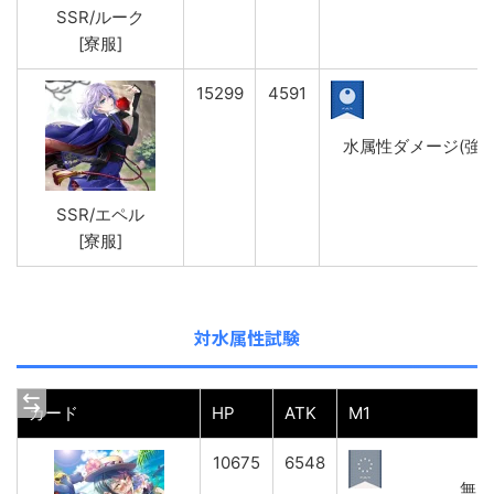
SSR/ルーク
[寮服]
15299
4591
水属性ダメージ(強)&HP
SSR/エペル
[寮服]
対水属性試験
カード
HP
ATK
M1
10675
6548
無属