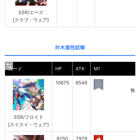
SSR/エース
[クラブ・ウェア]
対木属性試験
カード
HP
ATK
M1
10675
6548
無属性
SSR/フロイド
[スイスイ・ウェア]
8250
7979