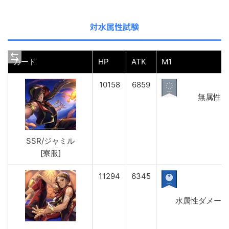
対水属性試験
カード
HP
ATK
M1
10158
6859
無属性ダメ
SSR/ジャミル
[寮服]
11294
6345
水属性ダメージ(