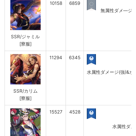
10158
6859
無属性ダメ―ジ(強)
SSR/ジャミル
[寮服]
11294
6345
水属性ダメージ(強)&水属
SSR/カリム
[寮服]
15527
4528
水属性ダメー