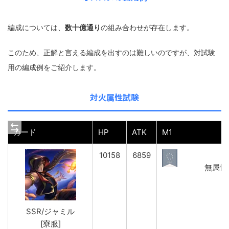
編成については、
数十億通り
の組み合わせが存在します。
このため、正解と言える編成を出すのは難しいのですが、対試験
用の編成例をご紹介します。
対火属性試験
カード
HP
ATK
M1
10158
6859
無属性ダ
SSR/ジャミル
[寮服]