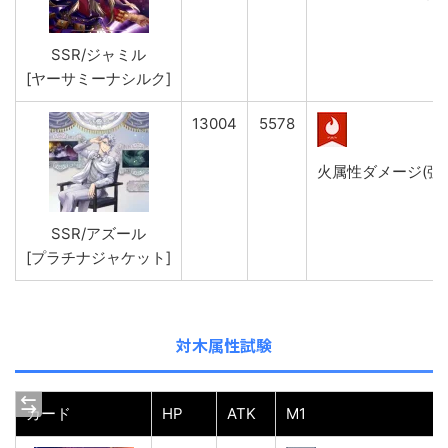
SSR/ジャミル
[ヤーサミーナシルク]
13004
5578
火属性ダメージ(強)&
SSR/アズール
[プラチナジャケット]
対木属性試験
カード
HP
ATK
M1