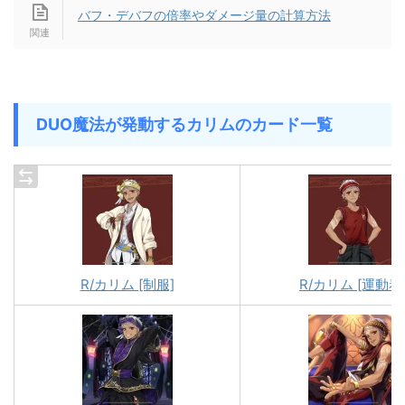
バフ・デバフの倍率やダメージ量の計算方法
DUO魔法が発動するカリムのカード一覧
R/カリム [制服]
R/カリム [運動着