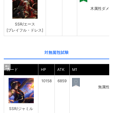
木属性ダメージ(
SSR/エース
[プレイフル・ドレス]
対無属性試験
カード
HP
ATK
M1
10158
6859
無属性ダメ
SSR/ジャミル