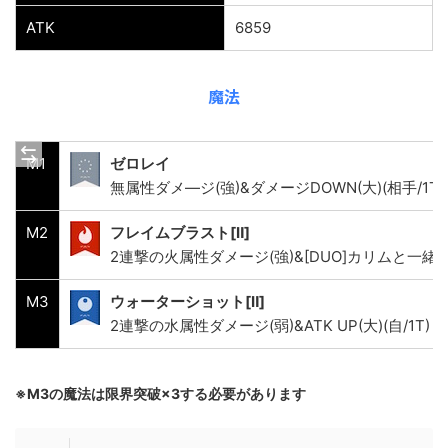
ATK
6859
魔法
M1
ゼロレイ
無属性ダメ―ジ(強)&ダメージDOWN(大)(相手/1T)
M2
フレイムブラスト[Ⅱ]
2連撃の火属性ダメージ(強)&[DUO]カリムと一
M3
ウォーターショット[Ⅱ]
2連撃の水属性ダメージ(弱)&ATK UP(大)(自/1T)
※M3の魔法は限界突破×3する必要があります