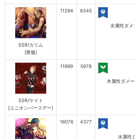
11294
6345
水属性ダメージ
SSR/カリム
[寮服]
11999
5978
木属性ダメージ(強
SSR/ケイト
[ユニオンバースデー]
16078
4377
水属性ダメ