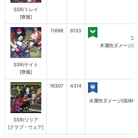
SSR/トレイ
[寮服]
11698
6133
フ
木属性ダメージ(強)&
SSR/ケイト
[寮服]
16307
4314
水属性ダメージ(強)&HP
SSR/リリア
[クラブ・ウェア]