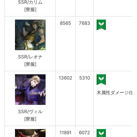
SSR/カリム
[寮服]
8565
7683
SSR/レオナ
[寮服]
13602
5310
木属性ダメージ(強)&呪
SSR/ヴィル
[寮服]
11891
6072