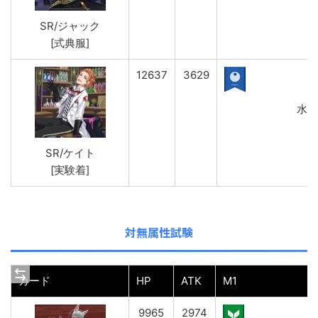
SR/ジャック
[式典服]
12637
3629
水属
SR/ケイト
[実験着]
対無属性試験
カード
HP
ATK
M1
9965
2974