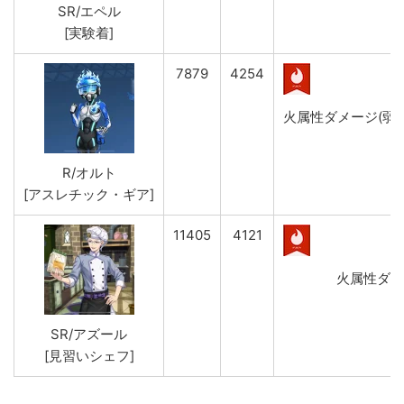
SR/エペル
[実験着]
7879
4254
火属性ダメージ(弱)&
R/オルト
[アスレチック・ギア]
11405
4121
火属性ダメー
SR/アズール
[見習いシェフ]