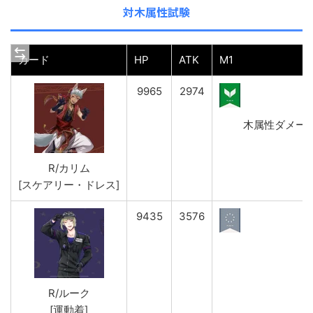
対木属性試験
カード
HP
ATK
M1
9965
2974
木属性ダメージ(弱
R/カリム
[スケアリー・ドレス]
9435
3576
R/ルーク
[運動着]