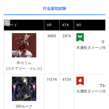
対全属性試験
カード
HP
ATK
M1
9965
2974
リー
木属性ダメージ(弱)&AT
R/カリム
[スケアリー・ドレス]
11374
4134
フレ
火属性ダメージ(強)&AT
SR/ルーク