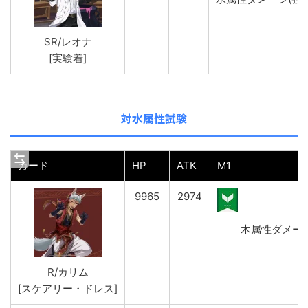
SR/レオナ
[実験着]
対水属性試験
カード
HP
ATK
M1
9965
2974
木属性ダメージ(弱
R/カリム
[スケアリー・ドレス]