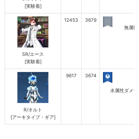
[実験着]
12453
3679
無属性ダ
SR/エース
[実験着]
9617
3674
水属性ダメージ(弱
R/オルト
[アーキタイプ・ギア]