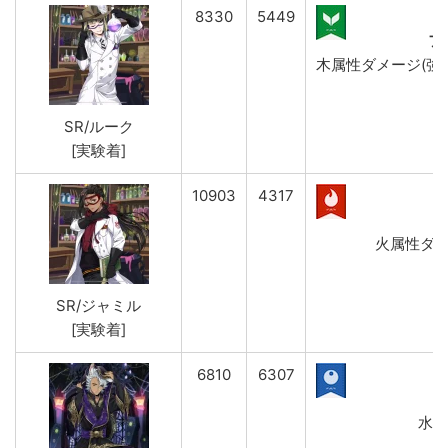
8330
5449
フ
木属性ダメージ(強)&
SR/ルーク
[実験着]
10903
4317
火属性ダメー
SR/ジャミル
[実験着]
6810
6307
水属