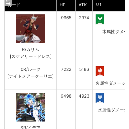
カード
HP
ATK
M1
9965
2974
木属性ダメージ(弱
R/カリム
[スケアリー・ドレス]
0R/ルーク
7222
5186
[ナイトメアークーリエ]
火属性ダメージ(弱)
9498
4923
水属性ダメージ(強
SR/イデア