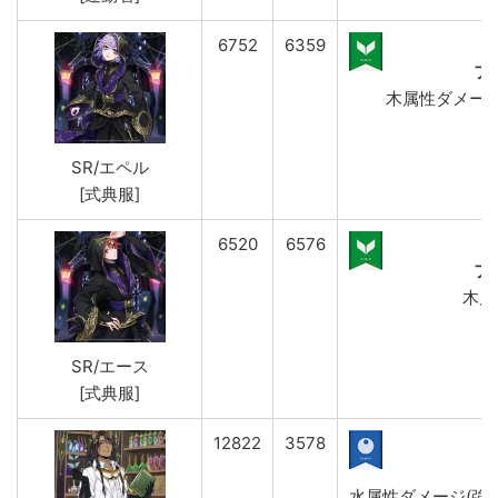
6752
6359
フ
木属性ダメージ(強
SR/エペル
[式典服]
6520
6576
フ
木属
SR/エース
[式典服]
12822
3578
水属性ダメージ(強)&