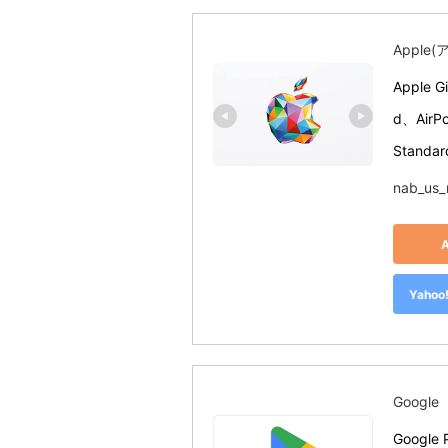
Apple
Apple 
d、Air
Standar
nab_us_
Yah
Google
Googl