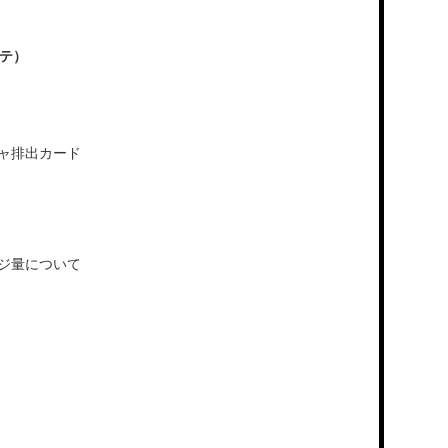
テ）
ャ排出カード
ジ量について