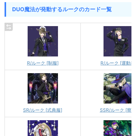
DUO魔法が発動するルークのカード一覧
R/ルーク [制服]
R/ルーク [運動着
SR/ルーク [式典服]
SSR/ルーク [寮服