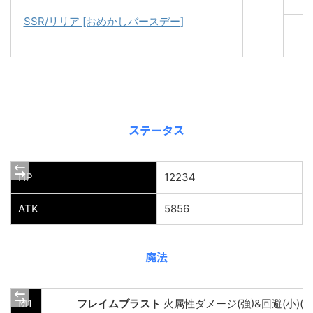
SSR/リリア [おめかしバースデー]
ステータス
HP
12234
ATK
5856
魔法
M1
フレイムブラスト
火属性ダメージ(強)&回避(小)(自/1