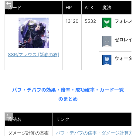
カード
HP
ATK
魔法
13120
5532
フォレス
ゼロレイ[Ⅱ
SSR/マレウス [新春の衣]
ウォーター
バフ・デバフの効果・倍率・成功確率・カード一覧
のまとめ
魔法名
リンク
ダメージ計算の基礎
バフ・デバフの倍率・ダメージ計算方