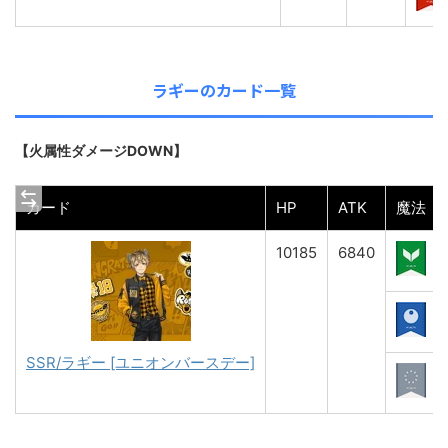
ラギーのカード一覧
【火属性ダメージDOWN】
カード
HP
ATK
魔法
10185
6840
SSR/ラギー [ユニオンバースデー]