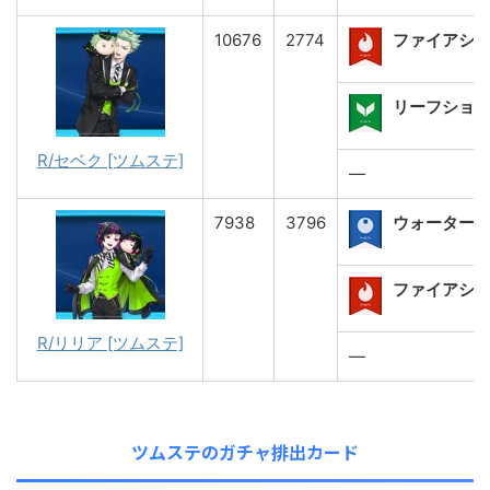
10676
2774
ファイアシ
リーフショット
R/セベク [ツムステ]
―
7938
3796
ウォーター
ファイアショ
R/リリア [ツムステ]
―
ツムステのガチャ排出カード