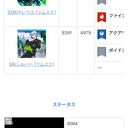
SSR/マレウス [ツムステ]
ファイアシ
9391
4979
アクアウ
ボイドショ
SR/シルバー [ツムステ]
―
ステータス
HP
9064