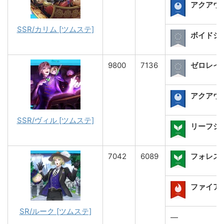
アクアウェ
SSR/カリム [ツムステ]
ボイドショ
9800
7136
ゼロレイ[
アクアウェ
SSR/ヴィル [ツムステ]
リーフショ
7042
6089
フォレス
ファイアシ
SR/ルーク [ツムステ]
―