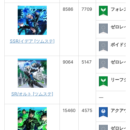
8586
7709
フォレス
ゼロレイ[
SSR/イデア [ツムステ]
ボイドショ
9064
5147
ゼロレイ
リーフショ
SR/オルト [ツムステ]
―
15460
4575
アクアウ
ゼロレイ[