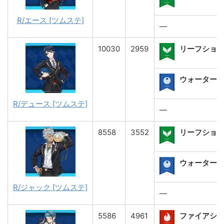
R/エース [ツムステ]
―
10030
2959
リーフショ
ウォーターシ
R/デュース [ツムステ]
―
8558
3552
リーフショ
ウォーターシ
R/ジャック [ツムステ]
―
5586
4961
ファイアシ