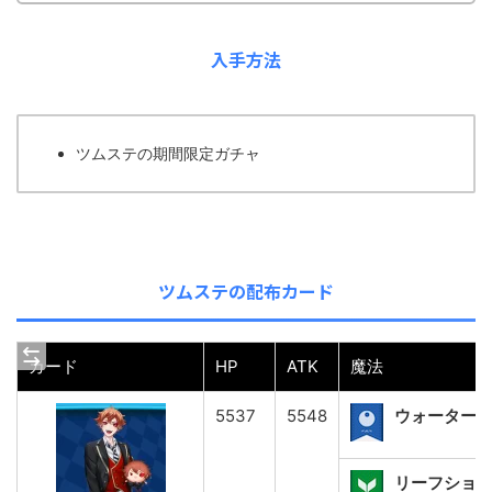
入手方法
ツムステの期間限定ガチャ
ツムステの配布カード
カード
HP
ATK
魔法
5537
5548
ウォーター
リーフショット