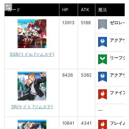
カード
HP
ATK
魔法
13913
5188
ゼロレイ
アクアウェ
SSR/リドル [ツムステ]
リーフショ
8426
5382
アクアウ
ファイアシ
SR/ケイト [ツムステ]
―
10841
4341
フレイム