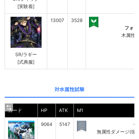
[実験着]
13007
3528
フォレ
木属性ダ
SR/ラギー
[式典服]
対水属性試験
カード
HP
ATK
M1
9064
5147
ゼ
無属性ダメージ(強)&