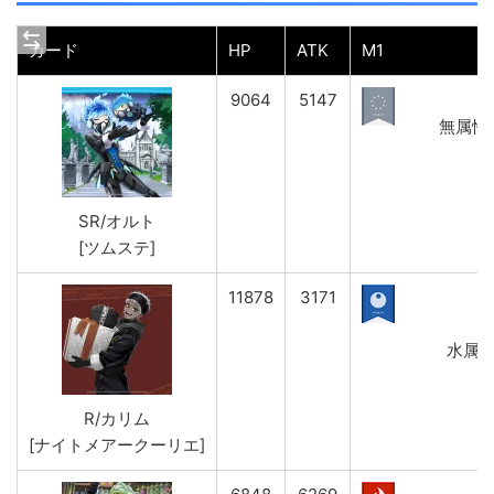
カード
HP
ATK
M1
9064
5147
無属性ダ
SR/オルト
[ツムステ]
11878
3171
水属性
R/カリム
[ナイトメアークーリエ]