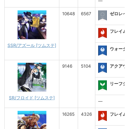
―
10648
6567
ゼロレイ
フレイムブ
SSR/アズール [ツムステ]
ウォーター
9146
5104
アクアウ
リーフショ
SR/フロイド [ツムステ]
―
16265
4326
フレイム