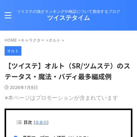
ツイステの強さランキングや検証について発信するブログ
ツイステタイム
HOME
>
キャラクター
>
オルト
>
オルト
【ツイステ】オルト（SR/ツムステ）のス
テータス・魔法・バディ最多編成例
2026年1月8日
※本ページはプロモーションが含まれています
目次
[
非表示
]