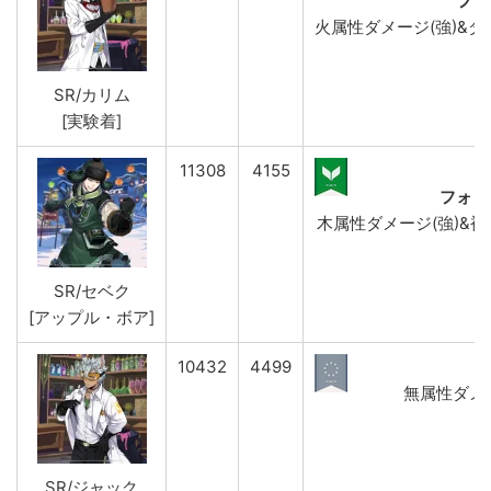
フレ
火属性ダメージ(強)&ダメ
SR/カリム
[実験着]
11308
4155
フォレ
木属性ダメージ(強)&被ダ
SR/セベク
[アップル・ボア]
10432
4499
無属性ダメー
SR/ジャック