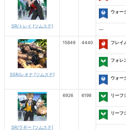
ウォーター
SR/トレイ [ツムステ]
―
15849
4440
フレイム
フォレスト
SSR/レオナ [ツムステ]
ウォーター
6926
6198
リーフシ
リーフショ
SR/ラギー [ツムステ]