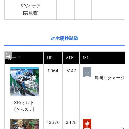
SR/イデア
[実験着]
対木属性試験
カード
HP
ATK
M1
9064
5147
無属性ダメージ(強)
SR/オルト
[ツムステ]
13376
3428