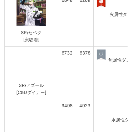
6848
6269
火属性ダメージ
SR/セベク
[実験着]
6732
6378
無属性ダメージ
SR/アズール
[C&Dダイナー]
9498
4923
水属性ダメー