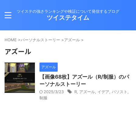
ツイステの強さランキングや検証について発信するブログ
ツイステタイム
HOME
>
パーソナルストーリー
>
アズール
>
アズール
アズール
【画像68枚】アズール（R/制服）のパ
ーソナルストーリー
2025/3/23
R
,
アズール
,
イデア
,
パソスト
,
制服