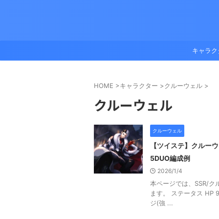
キャラク
HOME
>
キャラクター
>
クルーウェル
>
クルーウェル
クルーウェル
【ツイステ】クルーウ
5DUO編成例
2026/1/4
本ページでは、SSR/
ます。 ステータス HP 9
ジ(強 ...